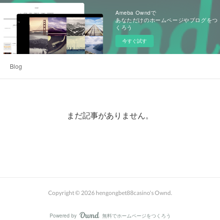
Ameba Owndで
あなただけのホームページやブログをつ
くろう
今すぐ試す
Blog
まだ記事がありません。
Copyright ©
2026
hengongbet88casino's Ownd
.
Powered by
無料でホームページをつくろう
AmebaOwnd